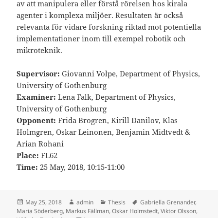
av att manipulera eller förstå rörelsen hos kirala
agenter i komplexa miljöer. Resultaten är också
relevanta för vidare forskning riktad mot potentiella
implementationer inom till exempel robotik och
mikroteknik.
Supervisor:
Giovanni Volpe, Department of Physics,
University of Gothenburg
Examiner:
Lena Falk, Department of Physics,
University of Gothenburg
Opponent:
Frida Brogren, Kirill Danilov, Klas
Holmgren, Oskar Leinonen, Benjamin Midtvedt &
Arian Rohani
Place:
FL62
Time:
25 May, 2018, 10:15-11:00
Posted
Author
Categories
Tags
May 25, 2018
admin
Thesis
Gabriella Grenander
,
on
Maria Söderberg
,
Markus Fällman
,
Oskar Holmstedt
,
Viktor Olsson
,