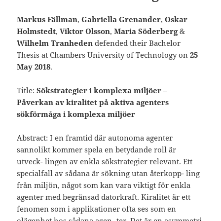
Markus Fällman
,
Gabriella Grenander
,
Oskar
Holmstedt
,
Viktor Olsson
,
Maria Söderberg
&
Wilhelm Tranheden
defended their Bachelor
Thesis at Chambers University of Technology on
25
May 2018
.
Title:
Sökstrategier i komplexa miljöer –
Påverkan av kiralitet på aktiva agenters
sökförmåga i komplexa miljöer
Abstract: I en framtid där autonoma agenter
sannolikt kommer spela en betydande roll är
utveck- lingen av enkla sökstrategier relevant. Ett
specialfall av sådana är sökning utan återkopp- ling
från miljön, något som kan vara viktigt för enkla
agenter med begränsad datorkraft. Kiralitet är ett
fenomen som i applikationer ofta ses som en
olägenhet hos sådana agen- ter. Det är en asymmetri